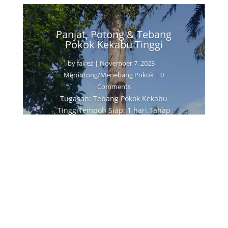
Panjat, Potong & Tebang
Pokok Kekabu Tinggi
by
fairez
|
November 7, 2023
|
Memotong/Menebang Pokok
| 0
Comments
Tugasan: Tebang Pokok Kekabu
TinggiTempoh Siap: 1 hari.Tahap
Kesukaran: Sukar Antara kelebihan
servis memotong dan menebang pokok
kami adalah kemampuan untuk
memanjat dan memotong pokok yang
tinggi. Kali ini, kami telah dipanggil
oleh pemilik tanah dan rumah di
Kuala...
Read More