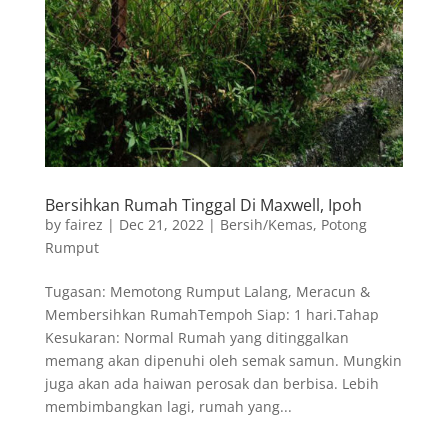
Bersihkan Rumah Tinggal Di Maxwell, Ipoh
by
fairez
|
Dec 21, 2022
|
Bersih/Kemas
,
Potong
Rumput
Tugasan: Memotong Rumput Lalang, Meracun &
Membersihkan RumahTempoh Siap: 1 hari.Tahap
Kesukaran: Normal Rumah yang ditinggalkan
memang akan dipenuhi oleh semak samun. Mungkin
juga akan ada haiwan perosak dan berbisa. Lebih
membimbangkan lagi, rumah yang...