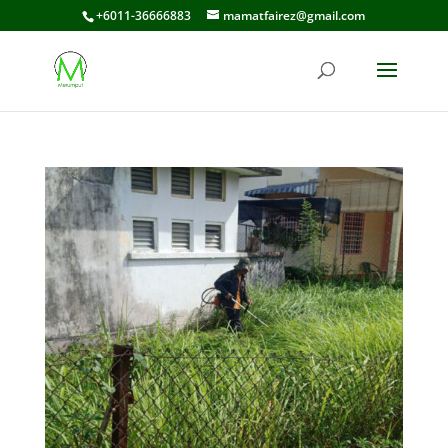
+6011-36666883
mamatfairez@gmail.com